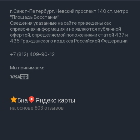
Кредит
Для Apple Watch
AirTag
Airpods 2
Весь каталог
Политика возврата
Airpods (1-е)
г. Санкт-Петербург, Невский проспект 140 ст. метро
Новые поступления
Политика конфиденциальности
EarPods
"Площадь Восстания"
Популярное
Оплата и доставка
Сведения указанные на сайте приведены как
Акции
Партнерская программа
справочная информация и не являются публичной
Гарантия
офертой, определяемой положениями статей 437 и
Обмен и возврат
435 Гражданского кодекса Российской Федерации.
Бонусы
Trade-in
+7 (812) 409-90-12
Мы принимаем:
5
на
Яндекс карты
на основе 803 отзывов