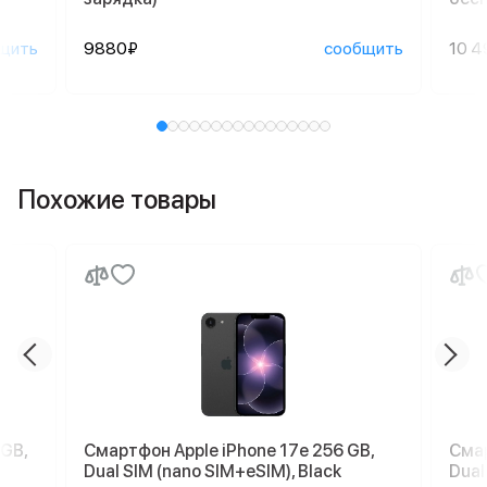
щить
9880₽
сообщить
10 4
Похожие товары
 GB,
Смартфон Apple iPhone 17e 256 GB,
Смар
Dual SIM (nano SIM+eSIM), Black
Dual