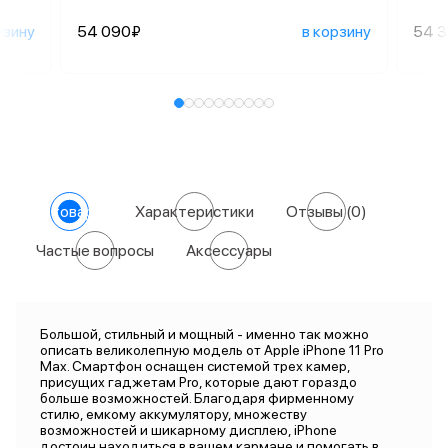
рзину
54 090₽
в корзину
54 
О товаре
Характеристики
Отзывы
(0)
Частые вопросы
Аксессуары
Большой, стильный и мощный - именно так можно
описать великолепную модель от Apple iPhone 11 Pro
Max. Смартфон оснащен системой трех камер,
присущих гаджетам Pro, которые дают гораздо
больше возможностей. Благодаря фирменному
стилю, емкому аккумулятору, множеству
возможностей и шикарному дисплею, iPhone
достоин находиться в вашем кармане и помогать в