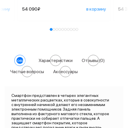
рзину
54 090₽
в корзину
54 
О товаре
Характеристики
Отзывы
(0)
Частые вопросы
Аксессуары
Смартфон представлен в четырех элегантных
металлических расцветках, которые в совокупности
с внутренней начинкой делают его незаменимым
электронным помощников. Задняя панель
выполнена из фактурного матового стекла, которое
практически не собирает отпечатки пальцев. А
защищает смартфон покрытие, которое
предотвращает попадание влаги и пыли внутрь