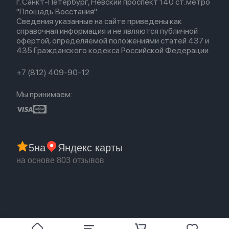
г. Санкт-Петербург, Невский проспект 140 ст. метро
Новые поступления
Политика конфиденциальности
EarPods
"Площадь Восстания"
Популярное
Оплата и доставка
Сведения указанные на сайте приведены как
Акции
Партнерская программа
справочная информация и не являются публичной
Гарантия
офертой, определяемой положениями статей 437 и
Обмен и возврат
435 Гражданского кодекса Российской Федерации.
Бонусы
Trade-in
+7 (812) 409-90-12
Мы принимаем:
5
на
Яндекс карты
на основе 803 отзывов