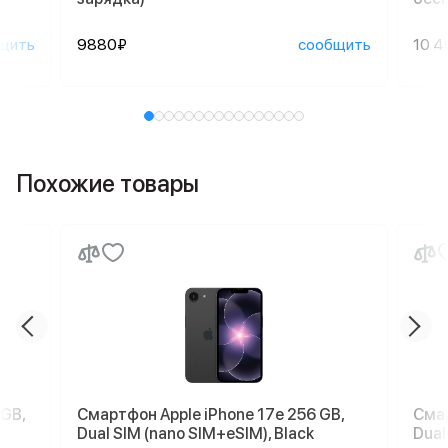
щить
9880₽
сообщить
10 4
Похожие товары
 GB,
Смартфон Apple iPhone 17e 256 GB,
Смар
Dual SIM (nano SIM+eSIM), Black
Dual