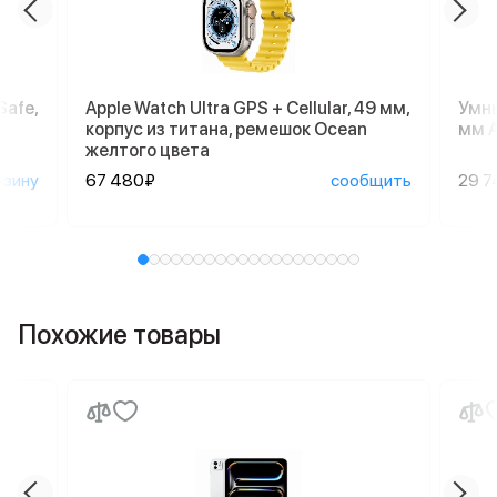
Safe,
Apple Watch Ultra GPS + Cellular, 49 мм,
Умны
корпус из титана, ремешок Ocean
мм A
желтого цвета
рзину
67 480₽
сообщить
29 7
Похожие товары