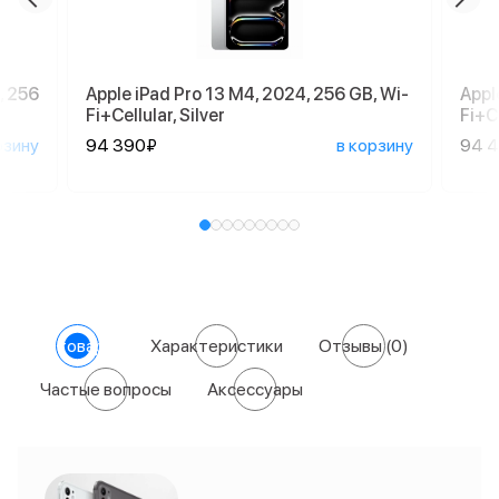
, 256
Apple iPad Pro 13 M4, 2024, 256 GB, Wi-
Appl
Fi+Cellular, Silver
Fi+C
рзину
94 390₽
в корзину
94 
О товаре
Характеристики
Отзывы
(0)
Частые вопросы
Аксессуары