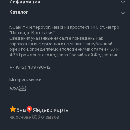
Для iPhone
Информация
Apple TV
Airpods Pro
Apple Watch Series 8
Для iPad
HomePod mini
Airpods Max
Apple Watch SE 2022
О магазине
Каталог
Для Macbook
HomePod 2
Airpods 3
Кредит
Для Apple Watch
AirTag
Airpods 2
Весь каталог
Политика возврата
Airpods (1-е)
г. Санкт-Петербург, Невский проспект 140 ст. метро
Новые поступления
Политика конфиденциальности
EarPods
"Площадь Восстания"
Популярное
Оплата и доставка
Сведения указанные на сайте приведены как
Акции
Партнерская программа
справочная информация и не являются публичной
Гарантия
офертой, определяемой положениями статей 437 и
Обмен и возврат
435 Гражданского кодекса Российской Федерации.
Бонусы
Trade-in
+7 (812) 409-90-12
Мы принимаем:
5
на
Яндекс карты
на основе 803 отзывов