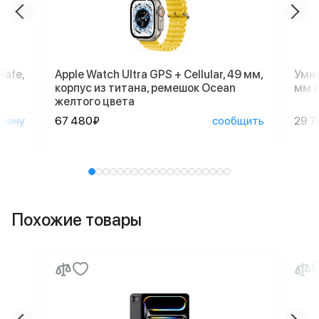
Safe,
Apple Watch Ultra GPS + Cellular, 49 мм,
Умны
корпус из титана, ремешок Ocean
мм A
желтого цвета
рзину
67 480₽
сообщить
29 7
Похожие товары