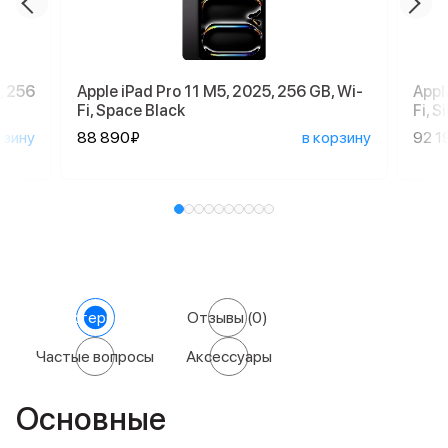
, 256
Apple iPad Pro 11 M5, 2025, 256 GB, Wi-
Appl
Fi, Space Black
Fi, S
рзину
88 890₽
в корзину
92 1
Характеристики
Отзывы
(0)
Частые вопросы
Аксессуары
Основные