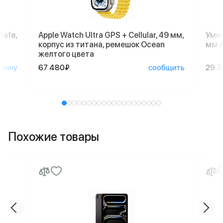
Safe,
Apple Watch Ultra GPS + Cellular, 49 мм,
Умны
корпус из титана, ремешок Ocean
мм A
желтого цвета
рзину
67 480₽
сообщить
29 7
Похожие товары