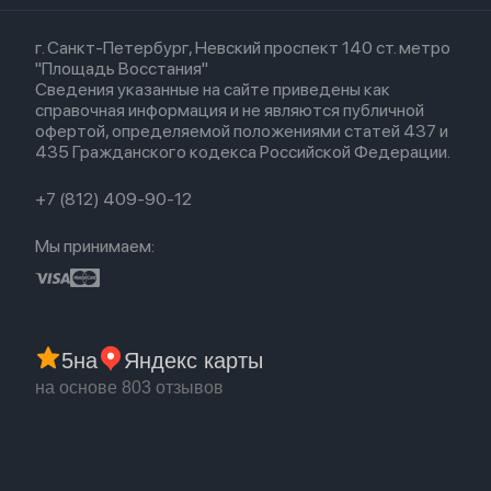
Кредит
Для Apple Watch
AirTag
Airpods 2
Весь каталог
Политика возврата
Airpods (1-е)
г. Санкт-Петербург, Невский проспект 140 ст. метро
Новые поступления
Политика конфиденциальности
EarPods
"Площадь Восстания"
Популярное
Оплата и доставка
Сведения указанные на сайте приведены как
Акции
Партнерская программа
справочная информация и не являются публичной
Гарантия
офертой, определяемой положениями статей 437 и
Обмен и возврат
435 Гражданского кодекса Российской Федерации.
Бонусы
Trade-in
+7 (812) 409-90-12
Мы принимаем:
5
на
Яндекс карты
на основе 803 отзывов