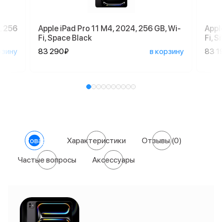
, 256
Apple iPad Pro 11 M4, 2024, 256 GB, Wi-
Appl
Fi, Space Black
Fi, S
рзину
83 290₽
в корзину
83 1
О товаре
Характеристики
Отзывы
(0)
Частые вопросы
Аксессуары