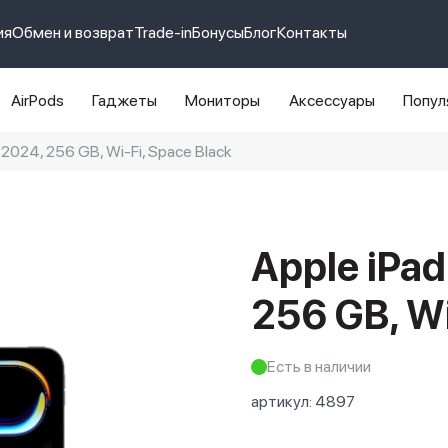
ия
Обмен и возврат
Trade-in
Бонусы
Блог
Контакты
AirPods
Гаджеты
Мониторы
Аксессуары
Попул
, 2024, 256 GB, Wi-Fi, Space Black
e 14 pro max
айфон 14
Apple iPad
256 GB, Wi
Есть в наличии
артикул:
4897