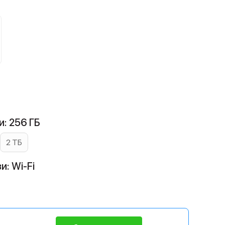
й
: 256 ГБ
2 ТБ
и: Wi-Fi