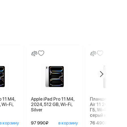
o 11 M4,
Apple iPad Pro 11 M4,
Планшет Apple iP
 Wi-Fi,
2024, 512 GB, Wi-Fi,
Air 11 2026 M4, 2
Silver
ГБ, Wi-Fi, Space g
серый космос
в корзину
97 990₽
в корзину
76 490₽
в ко