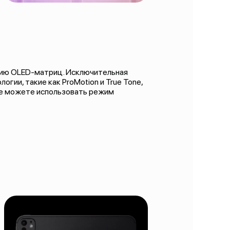
огию OLED-матриц. Исключительная
гии, такие как ProMotion и True Tone,
же можете использовать режим