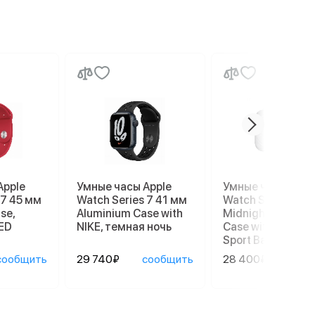
Apple
Умные часы Apple
Умные часы Appl
 7 45 мм
Watch Series 7 41 мм
Watch Series 8 4
se,
Aluminium Case with
Midnight Alumin
ED
NIKE, темная ночь
Case with Succul
Sport Band
сообщить
29 740₽
сообщить
28 400₽
сооб