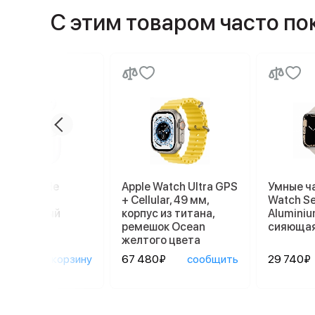
С этим товаром часто п
ники Apple
Apple Watch Ultra GPS
Умные ч
ods Pro 2
+ Cellular, 49 мм,
Watch Se
afe, белый
корпус из титана,
Aluminiu
ремешок Ocean
сияющая
желтого цвета
90₽
в корзину
67 480₽
сообщить
29 740₽