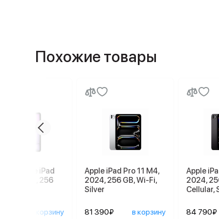
Похожие товары
шет Apple iPad
Apple iPad Pro 11 M4,
Apple iPa
11 2026 M4, 256
2024, 256 GB, Wi-Fi,
2024, 25
G, Purple,
Silver
Cellular,
летовый
690₽
в корзину
81 390₽
в корзину
84 790₽