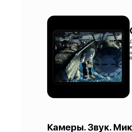
я
R
Камеры. Звук. М