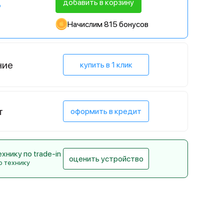
добавить в корзину
Начислим 815 бонусов
ние
купить в 1 клик
т
оформить в кредит
нику по trade-in
оценить устройство
ю технику