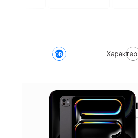
О товаре
Характер
H