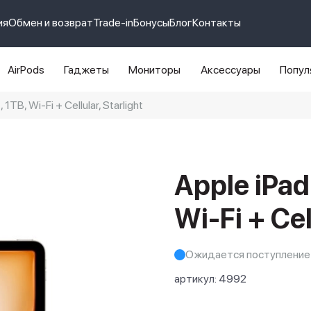
ия
Обмен и возврат
Trade-in
Бонусы
Блог
Контакты
AirPods
Гаджеты
Мониторы
Аксессуары
Попул
 1TB, Wi-Fi + Cellular, Starlight
e 14 pro max
айфон 14
Apple iPad 
Wi-Fi + Cel
Ожидается поступление
артикул:
4992