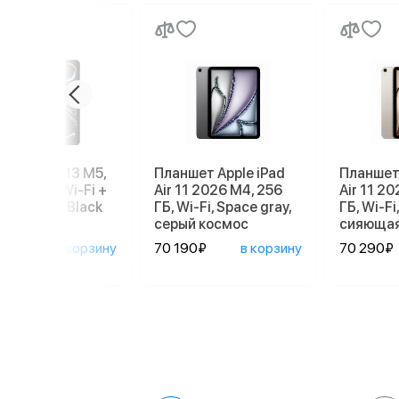
e iPad Pro 13 M5,
Планшет Apple iPad
Планшет 
, 512 GB, Wi-Fi +
Air 11 2026 M4, 256
Air 11 2
ular, Space Black
ГБ, Wi-Fi, Space gray,
ГБ, Wi-Fi,
серый космос
сияющая
190₽
в корзину
70 190₽
в корзину
70 290₽