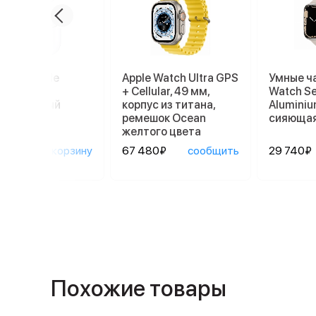
ники Apple
Apple Watch Ultra GPS
Умные ч
ods Pro 2
+ Cellular, 49 мм,
Watch Se
afe, белый
корпус из титана,
Aluminiu
ремешок Ocean
сияющая
желтого цвета
90₽
в корзину
67 480₽
сообщить
29 740₽
Похожие товары