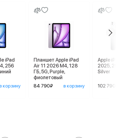
e iPad
Планшет Apple iPad
Apple iPad Pro 13
4, 256
Air 11 2026 M4, 128
2025, 256 GB, Wi-
 синий
ГБ, 5G, Purple,
Silver
фиолетовый
в корзину
84 790₽
в корзину
102 790₽
в ко