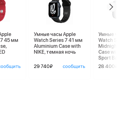
Apple
Умные часы Apple
Умные часы Appl
 7 45 мм
Watch Series 7 41 мм
Watch Series 8 4
se,
Aluminium Case with
Midnight Alumin
ED
NIKE, темная ночь
Case with Succul
Sport Band
сообщить
29 740₽
сообщить
28 400₽
сооб