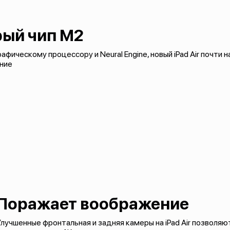
ый чип M2
фическому процессору и Neural Engine, новый iPad Air почти н
ние
Поражает воображение
лучшенные фронтальная и задняя камеры на iPad Air позволя