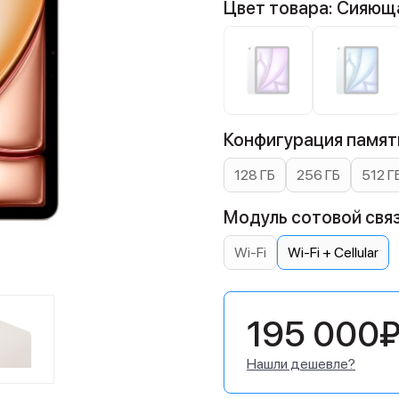
Цвет товара: Сияющ
Конфигурация памяти
128 ГБ
256 ГБ
512 Г
Модуль сотовой связи:
Wi-Fi
Wi-Fi + Cellular
195 000
Нашли дешевле?