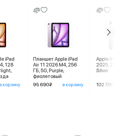
e iPad
Планшет Apple iPad
Apple iPad Pro 13
4, 128
Air 11 2026 M4, 256
2025, 256 GB, Wi-
light,
ГБ, 5G, Purple,
Silver
езда
фиолетовый
в корзину
95 690₽
в корзину
102 790₽
в ко