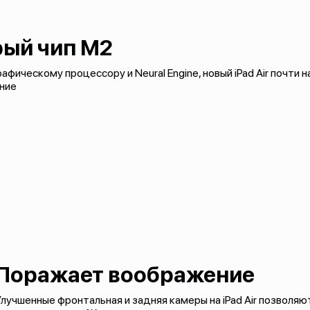
ый чип M2
фическому процессору и Neural Engine, новый iPad Air почти н
ние
Поражает воображение
лучшенные фронтальная и задняя камеры на iPad Air позволя