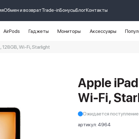
ия
Обмен и возврат
Trade-in
Бонусы
Блог
Контакты
AirPods
Гаджеты
Мониторы
Аксессуары
Попул
, 128GB, Wi-Fi, Starlight
e 14 pro max
айфон 14
Apple iPad
Wi-Fi, Star
Ожидается поступление
артикул:
4964