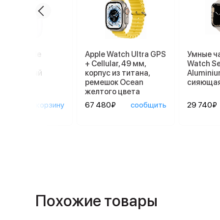
ники Apple
Apple Watch Ultra GPS
Умные ч
ods Pro 2
+ Cellular, 49 мм,
Watch Se
afe, белый
корпус из титана,
Aluminiu
ремешок Ocean
сияющая
желтого цвета
90₽
в корзину
67 480₽
сообщить
29 740₽
Похожие товары