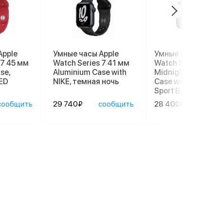
Apple
Умные часы Apple
Умные часы Appl
 7 45 мм
Watch Series 7 41 мм
Watch Series 8 4
se,
Aluminium Case with
Midnight Alumin
ED
NIKE, темная ночь
Case with Succul
Sport Band
сообщить
29 740₽
сообщить
28 400₽
сооб