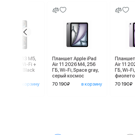
e iPad Pro 13 M5,
Планшет Apple iPad
Планшет 
, 512 GB, Wi-Fi +
Air 11 2026 M4, 256
Air 11 2
ular, Space Black
ГБ, Wi-Fi, Space gray,
ГБ, Wi-Fi,
серый космос
фиолето
190₽
в корзину
70 190₽
в корзину
70 190₽