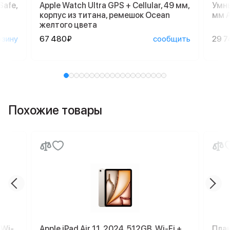
Safe,
Apple Watch Ultra GPS + Cellular, 49 мм,
Умны
корпус из титана, ремешок Ocean
мм A
желтого цвета
рзину
67 480₽
сообщить
29 7
Похожие товары
 Wi-
Apple iPad Air 11, 2024, 512GB, Wi-Fi +
План