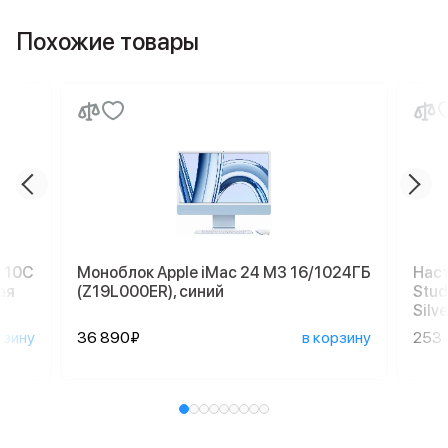
Похожие товары
, 10C
Моноблок Apple iMac 24 M3 16/1024ГБ
Наст
ая
(Z19L000ER), синий
Stud
Silve
рзину
36 890₽
в корзину
253