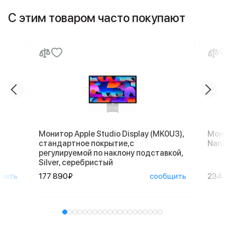
С этим товаром часто покупают
Монитор Apple Studio Display (MK0U3),
Мони
стандартное покрытие,с
Nano
регулируемой по наклону подставкой,
Silver, серебристый
щить
177 890₽
сообщить
234