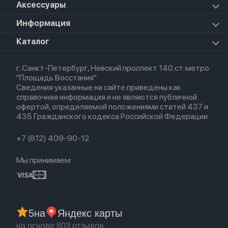
Apple Vision Pro
Аксессуары
Airpods Pro 3
Mac Studio
Apple Watch Ultra
iPad Mini 7 (2024)
Прочая техника
Airpods Pro 2
Apple Watch Series 9
iPad Pro 11 M5 (2025)
Для iPhone
Информация
Apple TV
Airpods Pro
Apple Watch Series 8
Для iPad
HomePod mini
Airpods Max
Apple Watch SE 2022
О магазине
Каталог
Для Macbook
HomePod 2
Airpods 3
Кредит
Для Apple Watch
AirTag
Airpods 2
Весь каталог
Политика возврата
Airpods (1-е)
г. Санкт-Петербург, Невский проспект 140 ст. метро
Новые поступления
Политика конфиденциальности
EarPods
"Площадь Восстания"
Популярное
Оплата и доставка
Сведения указанные на сайте приведены как
Акции
Партнерская программа
справочная информация и не являются публичной
Гарантия
офертой, определяемой положениями статей 437 и
Обмен и возврат
435 Гражданского кодекса Российской Федерации.
Бонусы
Trade-in
+7 (812) 409-90-12
Мы принимаем:
5
на
Яндекс карты
на основе 803 отзывов