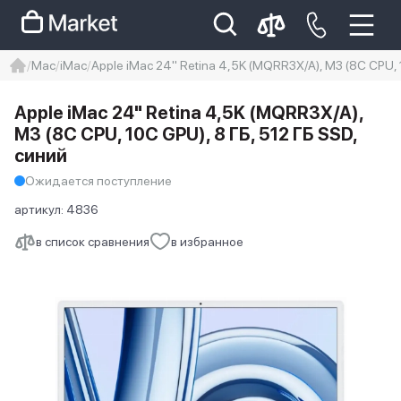
Mac
iMac
Apple iMac 24" Retina 4,5K (MQRR3X/A), M3 (8C CPU, 
iphone
айфон
iPhone 14 pro
Apple iMac 24" Retina 4,5K (MQRR3X/A),
Iphone 14 pro max
айфон 14
M3 (8C CPU, 10C GPU), 8 ГБ, 512 ГБ SSD,
синий
Ожидается поступление
артикул:
4836
в список сравнения
в избранное