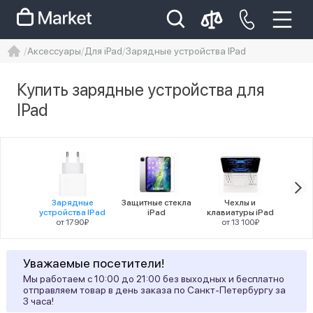
Аксессуары
Для iPad
Зарядные устройства IPad
iphone
айфон
iPhone 14 pro
Купить зарядные устройства для
Iphone 14 pro max
айфон 14
IPad
Цена
Зарядные
Защитные стекла
Чехлы и
App
устройства IPad
iPad
клавиатуры iPad
о
от 1790₽
от 13 100₽
Цвет
3
white
Уважаемые посетители!
Мы работаем с 10:00 до 21:00 без выходных и бесплатно
Статус наличия
отправляем товар в день заказа по Санкт-Петербургу за
3 часа!
1
Есть в наличии