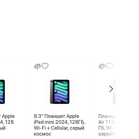
 Apple
8.3" Планшет Apple
Планшет Apple iP
4, 128
iPad mini 2024, 128ГБ,
Air 11 2026 M4, 2
рый
Wi-Fi + Cellular, серый
ГБ, Wi-Fi, Space g
космос
серый космос