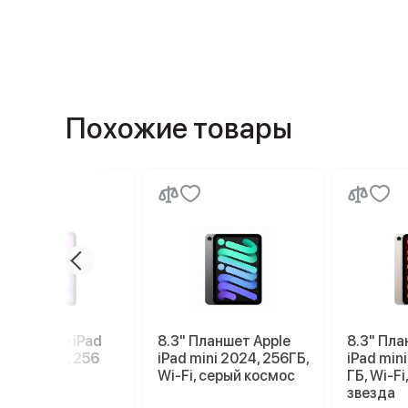
Похожие товары
шет Apple iPad
8.3" Планшет Apple
8.3" Пла
11 2026 M4, 256
iPad mini 2024, 256ГБ,
iPad min
G, Purple,
Wi-Fi, серый космос
ГБ, Wi-F
летовый
звезда