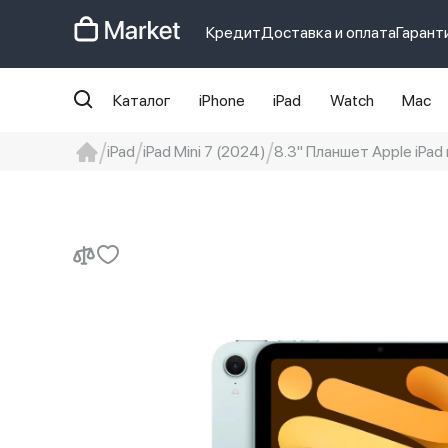
Кредит
Доставка и оплата
Гарант
Каталог
iPhone
iPad
Watch
Mac
iPad
iPad Mini 7 (2024)
8.3" Планшет Apple iPad 
iphone
айфон
iPhone 14 pro
Iphon