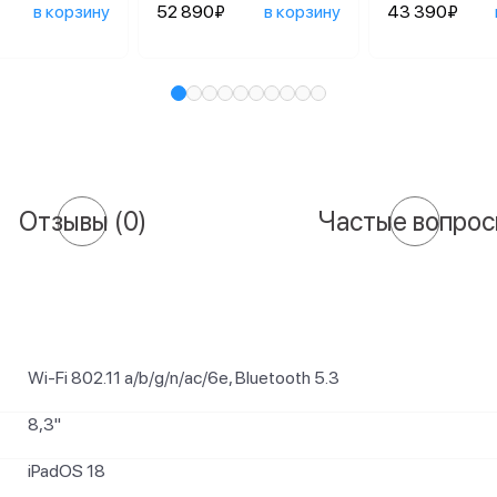
в корзину
52 890₽
в корзину
43 390₽
Отзывы
(0)
Частые вопро
Wi-Fi 802.11 a/b/g/n/ac/6e, Bluetooth 5.3
8,3"
iPadOS 18