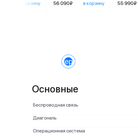
690₽
в корзину
56 090₽
в корзину
55 990₽
Характеристики
Основные
Беспроводная связь
Диагональ
Операционная система