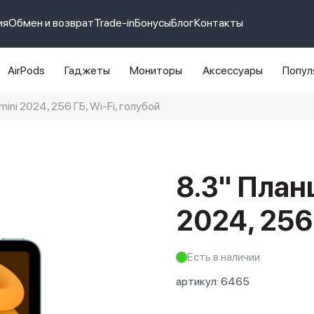
ия
Обмен и возврат
Trade-in
Бонусы
Блог
Контакты
AirPods
Гаджеты
Мониторы
Аксессуары
Попул
mini 2024, 256 ГБ, Wi-Fi, голубой
e 14 pro max
айфон 14
8.3" Планш
2024, 256 
Есть в наличии
артикул:
6465