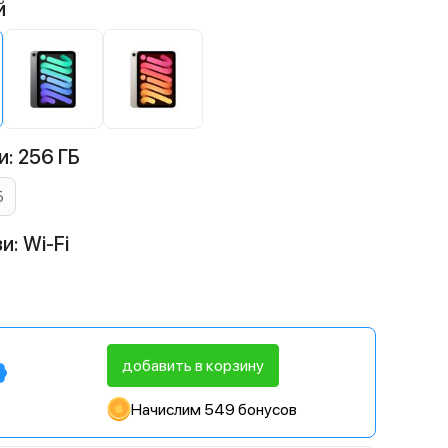
й
: 256 ГБ
Б
и: Wi-Fi
добавить в корзину
Начислим 549 бонусов