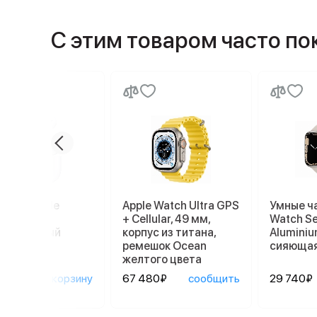
С этим товаром часто п
ники Apple
Apple Watch Ultra GPS
Умные ч
ods Pro 2
+ Cellular, 49 мм,
Watch Se
afe, белый
корпус из титана,
Aluminiu
ремешок Ocean
сияющая
желтого цвета
90₽
в корзину
67 480₽
сообщить
29 740₽