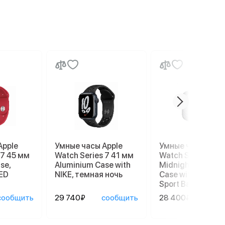
Apple
Умные часы Apple
Умные часы Appl
 7 45 мм
Watch Series 7 41 мм
Watch Series 8 4
se,
Aluminium Case with
Midnight Alumin
ED
NIKE, темная ночь
Case with Succul
Sport Band
сообщить
29 740₽
сообщить
28 400₽
сооб