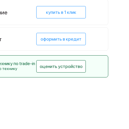
ние
купить в 1 клик
т
оформить в кредит
нику по trade-in
оценить устройство
ю технику