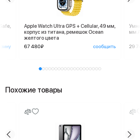
Safe,
Apple Watch Ultra GPS + Cellular, 49 мм,
Умны
корпус из титана, ремешок Ocean
мм A
желтого цвета
рзину
67 480₽
сообщить
29 7
Похожие товары