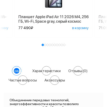
 Wi-
Планшет Apple iPad Air 11 2026 M4, 256
План
ГБ, Wi-Fi, Space gray, серый космос
ГБ, 
рзину
77 490₽
в корзину
71 0
О товаре
Характеристики
Отзывы
(0)
Частые вопросы
Аксессуары
Объединение передовых технологий,
энергоэффективности и красоты позволило