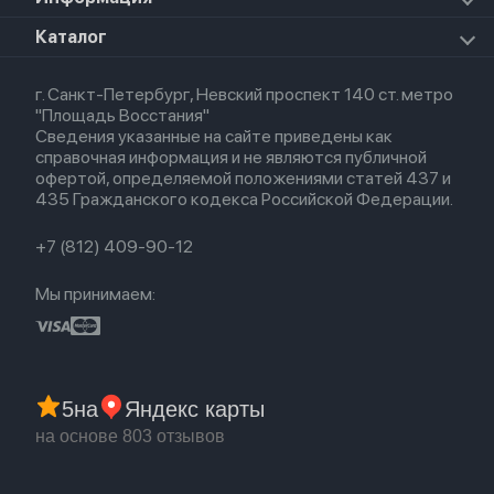
Airpods Pro
Apple Watch Series 8
Для iPad
HomePod mini
Airpods Max
Apple Watch SE 2022
О магазине
Каталог
Для Macbook
HomePod 2
Airpods 3
Кредит
Для Apple Watch
AirTag
Airpods 2
Весь каталог
Политика возврата
Airpods (1-е)
г. Санкт-Петербург, Невский проспект 140 ст. метро
Новые поступления
Политика конфиденциальности
EarPods
"Площадь Восстания"
Популярное
Оплата и доставка
Сведения указанные на сайте приведены как
Акции
Партнерская программа
справочная информация и не являются публичной
Гарантия
офертой, определяемой положениями статей 437 и
Обмен и возврат
435 Гражданского кодекса Российской Федерации.
Бонусы
Trade-in
+7 (812) 409-90-12
Мы принимаем:
5
на
Яндекс карты
на основе 803 отзывов