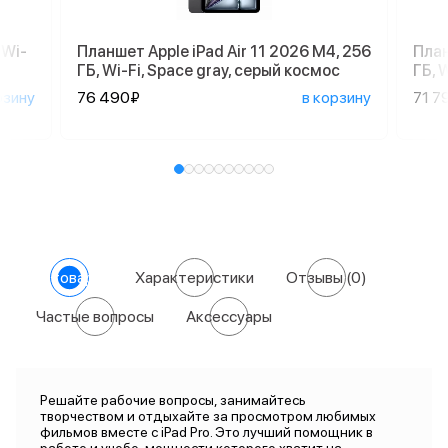
 Wi-
Планшет Apple iPad Air 11 2026 M4, 256
План
ГБ, Wi-Fi, Space gray, серый космос
ГБ, 
рзину
76 490₽
в корзину
71 7
О товаре
Характеристики
Отзывы
(0)
Частые вопросы
Аксессуары
Решайте рабочие вопросы, занимайтесь
творчеством и отдыхайте за просмотром любимых
фильмов вместе с iPad Pro. Это лучший помощник в