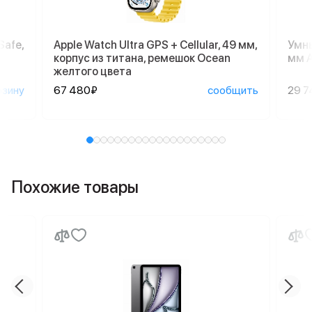
Safe,
Apple Watch Ultra GPS + Cellular, 49 мм,
Умны
корпус из титана, ремешок Ocean
мм A
желтого цвета
рзину
67 480₽
сообщить
29 7
Похожие товары