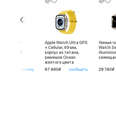
ники Apple
Apple Watch Ultra GPS
Умные ч
ods Pro 2
+ Cellular, 49 мм,
Watch Se
afe, белый
корпус из титана,
Aluminiu
ремешок Ocean
сияющая
желтого цвета
90₽
в корзину
67 480₽
сообщить
29 740₽