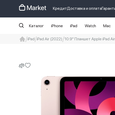
Кредит
Доставка и оплата
Гарант
Каталог
iPhone
iPad
Watch
Mac
iPad
iPad Air (2022)
10.9" Планшет Apple iPad Air
iphone
айфон
iPhone 14 pro
Iphon