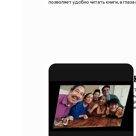
позволяет удобно читать книги, а глаз
Т
м
р
в