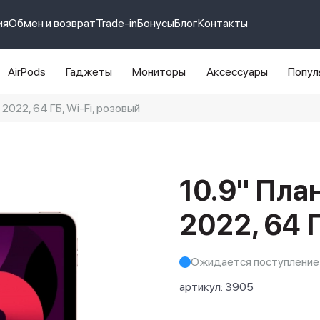
ия
Обмен и возврат
Trade-in
Бонусы
Блог
Контакты
AirPods
Гаджеты
Мониторы
Аксессуары
Попул
 2022, 64 ГБ, Wi-Fi, розовый
e 14 pro max
айфон 14
10.9" План
2022, 64 Г
Ожидается поступление
артикул:
3905