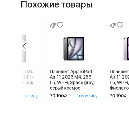
Похожие товары
e iPad Pro 13 M5,
Планшет Apple iPad
Планшет 
, 512 GB, Wi-Fi +
Air 11 2026 M4, 256
Air 11 2
ular, Space Black
ГБ, Wi-Fi, Space gray,
ГБ, Wi-Fi,
серый космос
фиолето
190₽
в корзину
70 190₽
в корзину
70 190₽