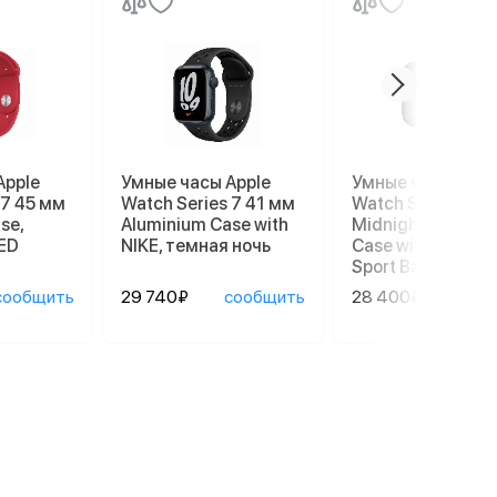
Apple
Умные часы Apple
Умные часы Appl
 7 45 мм
Watch Series 7 41 мм
Watch Series 8 4
se,
Aluminium Case with
Midnight Alumin
ED
NIKE, темная ночь
Case with Succul
Sport Band
сообщить
29 740₽
сообщить
28 400₽
сооб