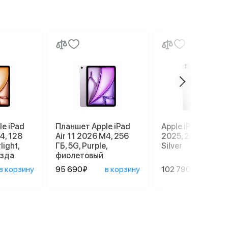
e iPad
Планшет Apple iPad
Apple iPad Pro 13
4, 128
Air 11 2026 M4, 256
2025, 256 GB, Wi-
light,
ГБ, 5G, Purple,
Silver
езда
фиолетовый
в корзину
95 690₽
в корзину
102 790₽
в ко