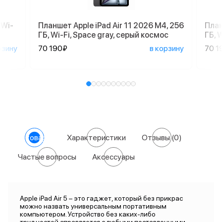
 Wi-
Планшет Apple iPad Air 11 2026 M4, 256
План
ГБ, Wi-Fi, Space gray, серый космос
ГБ, 
рзину
70 190₽
в корзину
70 1
О товаре
Характеристики
Отзывы
(0)
Частые вопросы
Аксессуары
Apple iPad Air 5 – это гаджет, который без прикрас
можно назвать универсальным портативным
компьютером. Устройство без каких-либо