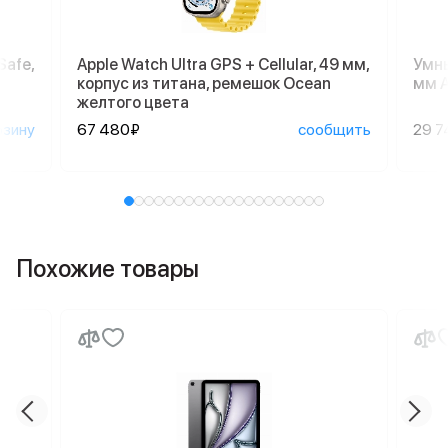
Safe,
Apple Watch Ultra GPS + Cellular, 49 мм,
Умны
корпус из титана, ремешок Ocean
мм A
желтого цвета
рзину
67 480₽
сообщить
29 7
Похожие товары