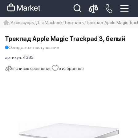
Аксессуары
Для Macbook
Трекпады
Трекпад Apple Magic Trac
iphone
айфон
iPhone 14 pro
Трекпад Apple Magic Trackpad 3, белый
Iphone 14 pro max
айфон 14
Ожидается поступление
артикул:
4383
в список сравнения
в избранное