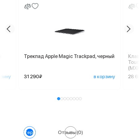
й
Трекпад Apple Magic Trackpad, черный
Клав
Touc
(MXK
рзину
31 290₽
в корзину
28 
Характеристики
Отзывы
(0)