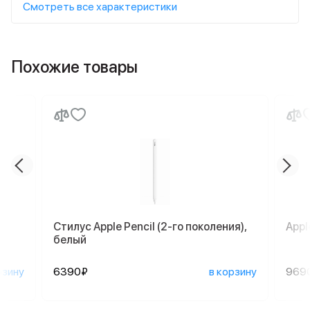
Смотреть все характеристики
Похожие товары
Стилус Apple Pencil (2-го поколения),
Appl
белый
рзину
6390₽
в корзину
969