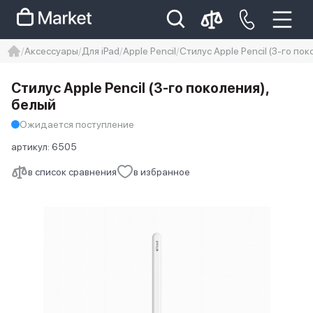
Аксессуары
Для iPad
Apple Pencil
Стилус Apple Pencil (3-го пок
iphone
айфон
iPhone 14 pro
Стилус Apple Pencil (3-го поколения),
Iphone 14 pro max
айфон 14
белый
Ожидается поступление
артикул:
6505
в список сравнения
в избранное