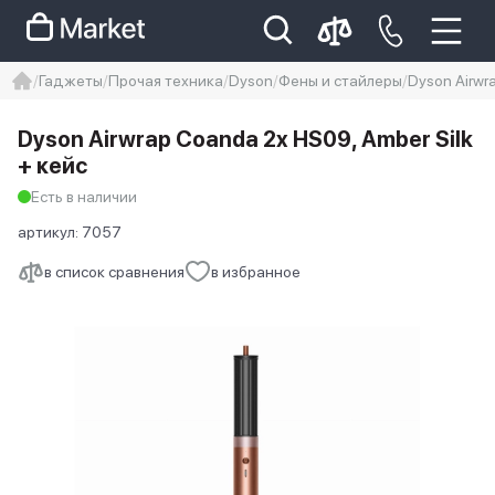
Гаджеты
Прочая техника
Dyson
Фены и стайлеры
Dyson Airwr
iphone
айфон
iPhone 14 pro
Dyson Airwrap Coanda 2x HS09, Amber Silk
Iphone 14 pro max
айфон 14
+ кейс
Есть в наличии
артикул:
7057
в список сравнения
в избранное