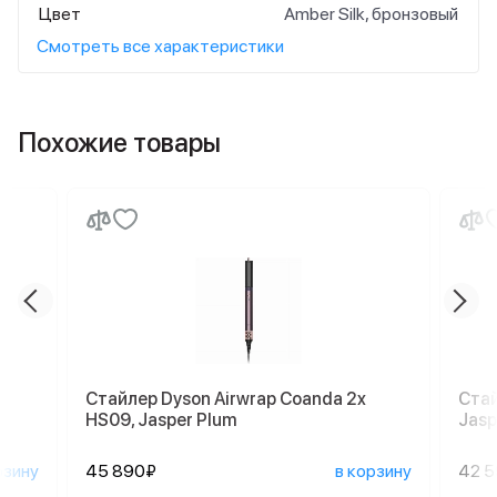
Цвет
Amber Silk, бронзовый
Смотреть все характеристики
Похожие товары
Стайлер Dyson Airwrap Coanda 2x
Стай
HS09, Jasper Plum
Jasp
рзину
45 890₽
в корзину
42 