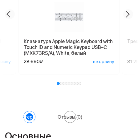
й
Клавиатура Apple Magic Keyboard with
Трек
Touch ID and Numeric Keypad USB–C
(MXK73RS/A), White, белый
рзину
28 690₽
в корзину
31 2
Характеристики
Отзывы
(0)
Основные