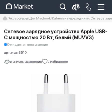
Аксессуары
Для Macbook
Кабели и переходники
Сетевое зар
iphone
айфон
iPhone 14 pro
Сетевое зарядное устройство Apple USB-
Iphone 14 pro max
айфон 14
C мощностью 20 Вт, белый (MUVV3)
Ожидается поступление
артикул:
6510
в список сравнения
в избранное