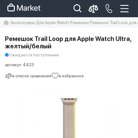
Аксессуары
Для Apple Watch
Ремешки
Ремешок Trail Loop для 
iphone
айфон
iPhone 14 pro
Ремешок Trail Loop для Apple Watch Ultra,
Iphone 14 pro max
айфон 14
желтый/белый
Ожидается поступление
артикул:
4423
в список сравнения
в избранное