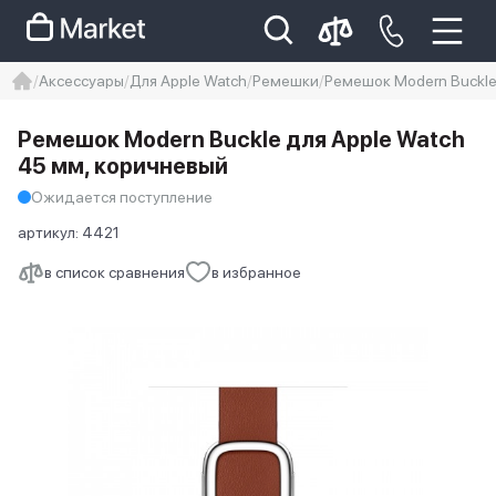
Аксессуары
Для Apple Watch
Ремешки
Ремешок Modern Buckle
iphone
айфон
iPhone 14 pro
Ремешок Modern Buckle для Apple Watch
Iphone 14 pro max
айфон 14
45 мм, коричневый
Ожидается поступление
артикул:
4421
в список сравнения
в избранное