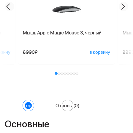
й
Мышь Apple Magic Mouse 3, черный
Мышь
рзину
8990₽
в корзину
889
Характеристики
Отзывы
(0)
Основные