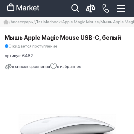
Аксессуары
Для Macbook
Apple Magic Mouse
Мышь Apple Magi
iphone
айфон
iPhone 14 pro
Мышь Apple Magic Mouse USB-C, белый
Iphone 14 pro max
айфон 14
Ожидается поступление
артикул:
6482
в список сравнения
в избранное