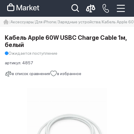
Аксессуары
Для iPhone
Зарядные устройства
Кабель Apple 6
iphone
айфон
iPhone 14 pro
Кабель Apple 60W USBC Charge Cable 1м,
Iphone 14 pro max
айфон 14
белый
Ожидается поступление
артикул:
4857
в список сравнения
в избранное