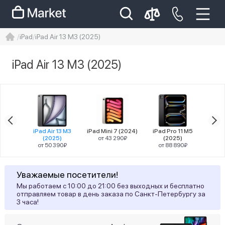
iPad
iPad Air 13 M3 (2025)
iphone
айфон
iPhone 14 pro
iPad Air 13 M3 (2025)
Iphone 14 pro max
айфон 14
Цена
1 M4
iPad Air 13 M3
iPad Mini 7 (2024)
iPad Pro 11 M5
iPad
)
(2025)
от 43 290₽
(2025)
90₽
от 50 390₽
от 88 890₽
от
Процессор
Уважаемые посетители!
18
Apple M3
Мы работаем с 10:00 до 21:00 без выходных и бесплатно
отправляем товар в день заказа по Санкт-Петербургу за
3 часа!
Цвет товара
5
Серый космос