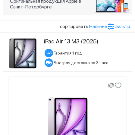
Оригинальная продукция Apple в
Санкт-Петербурге
4
Синий
5
Фиолетовый
сортировать:
Наличие
фильтр
4
Сияющая звезда
Показать ещё (1)
iPad Air 13 M3 (2025)
Модуль сотовой связи
Гарантия 1 год
8
Wi-Fi
Быстрая доставка за 3 часа
10
Wi-Fi + Cellular
Конфигурация памяти
8
128 ГБ
7
256 ГБ
1
512 ГБ
2
1 ТБ
Показать ещё (1)