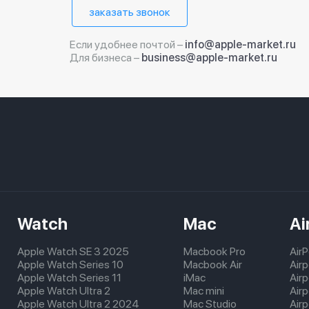
заказать звонок
Если удобнее почтой –
info@apple-market.ru
Для бизнеса –
business@apple-market.ru
Watch
Mac
Ai
Apple Watch SE 3 2025
Macbook Pro
Air
Apple Watch Series 10
Macbook Air
Air
Apple Watch Series 11
iMac
Air
Apple Watch Ultra 2
Mac mini
Airp
Apple Watch Ultra 2 2024
Mac Studio
Air