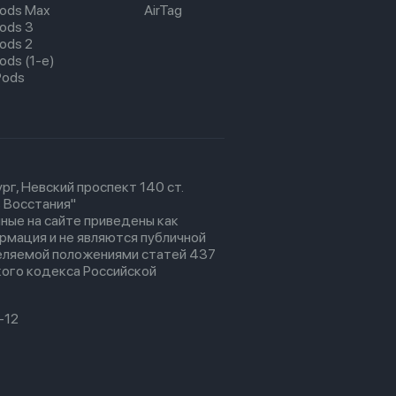
pods Max
AirTag
pods 3
pods 2
ods (1-е)
Pods
рг, Невский проспект 140 ст.
 Восстания"
ные на сайте приведены как
рмация и не являются публичной
еляемой положениями статей 437
ого кодекса Российской
-12