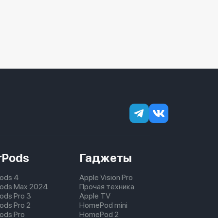
rPods
Гаджеты
Pods 4
Apple Vision Pro
pods Max 2024
Прочая техника
pods Pro 3
Apple TV
ods Pro 2
HomePod mini
pods Pro
HomePod 2