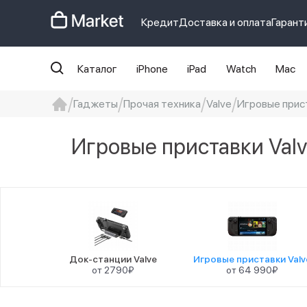
Кредит
Доставка и оплата
Гарант
Каталог
iPhone
iPad
Watch
Mac
Гаджеты
Прочая техника
Valve
Игровые прист
iphone
айфон
iPhone 14 pro
Iphon
Игровые приставки Val
Док-станции Valve
Игровые приставки Valv
от 2790₽
от 64 990₽