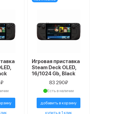
ставка
Игровая приставка
OLED,
Steam Deck OLED,
ack
16/1024 Gb, Black
0₽
83 290₽
личии
Есть в наличии
орзину
добавить в корзину
клик
купить в 1 клик