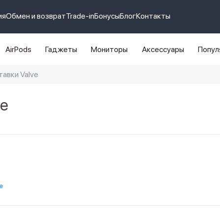
ия
Обмен и возврат
Trade-in
Бонусы
Блог
Контакты
AirPods
Гаджеты
Мониторы
Аксессуары
Попул
авки Valve
e 14 pro max
айфон 14
ve
e