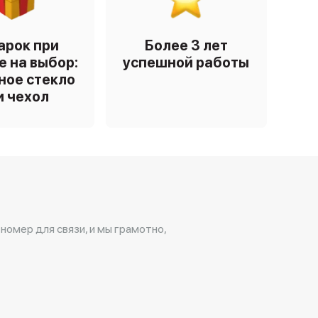
арок при
Более 3 лет
е на выбор:
успешной работы
ное стекло
и чехол
 номер для связи, и мы грамотно,