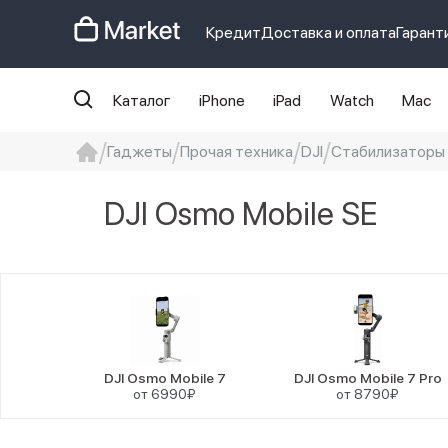
Кредит
Доставка и оплата
Гарант
Каталог
iPhone
iPad
Watch
Mac
Гаджеты
Прочая техника
DJI
Стабилизаторы 
iphone
айфон
iPhone 14 pro
Iphon
DJI Osmo Mobile SE
DJI Osmo Mobile 7
DJI Osmo Mobile 7 Pro
от 6990₽
от 8790₽