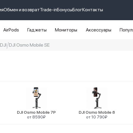
ия
Обмен и возврат
Trade-in
Бонусы
Блог
Контакты
AirPods
Гаджеты
Мониторы
Аксессуары
Попул
DJI
DJI Osmo Mobile SE
e 14 pro max
айфон 14
DJI Osmo Mobile 7P
DJI Osmo Mobile 8
от 8590₽
от 10 790₽