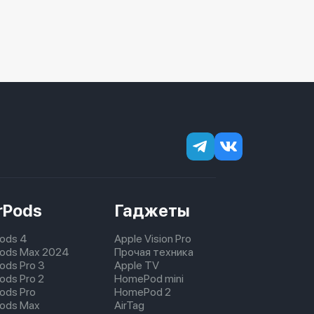
rPods
Гаджеты
Pods 4
Apple Vision Pro
pods Max 2024
Прочая техника
pods Pro 3
Apple TV
ods Pro 2
HomePod mini
pods Pro
HomePod 2
pods Max
AirTag