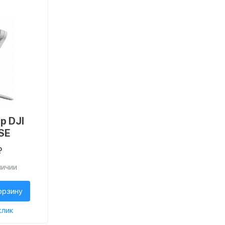
р DJI
SE
₽
личии
орзину
клик