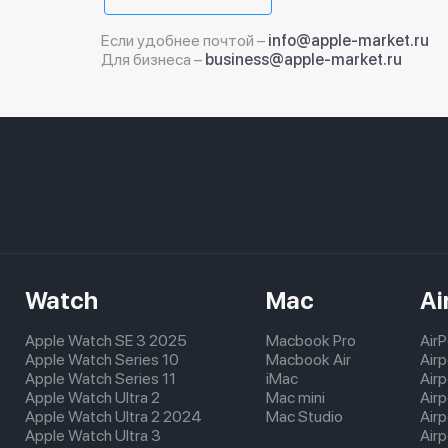
Если удобнее почтой –
info@apple-market.ru
Для бизнеса –
business@apple-market.ru
Watch
Mac
Ai
Apple Watch SE 3 2025
Macbook Pro
Air
Apple Watch Series 10
Macbook Air
Air
Apple Watch Series 11
iMac
Air
Apple Watch Ultra 2
Mac mini
Airp
Apple Watch Ultra 2 2024
Mac Studio
Air
Apple Watch Ultra 3
Air