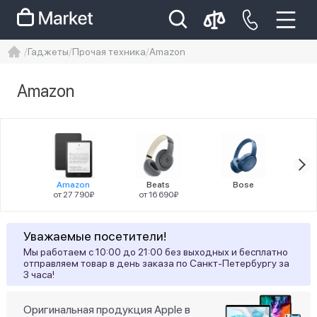
Гаджеты
Прочая техника
Amazon
iphone
айфон
iPhone 14 pro
Amazon
Iphone 14 pro max
айфон 14
Цена
Amazon
Beats
Bose
от 27 790₽
от 16 690₽
Статус наличия
Уважаемые посетители!
Мы работаем с 10:00 до 21:00 без выходных и бесплатно
1
Ожидается поступление
отправляем товар в день заказа по Санкт-Петербургу за
3 часа!
Оригинальная продукция Apple в