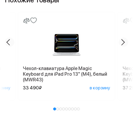
й
Чехол-клавиатура Apple Magic
Чехо
Keyboard для iPad Pro 13" (M4), белый
Keyb
(MWR43)
(MW
рзину
33 490₽
в корзину
37 2