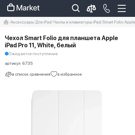
Аксессуары
Для iPad
Чехлы и клавиатуры iPad
Smart Folio
Apple
iphone
айфон
iPhone 14 pro
Чехол Smart Folio для планшета Apple
Iphone 14 pro max
айфон 14
iPad Pro 11, White, белый
Ожидается поступление
артикул:
6735
в список сравнения
в избранное