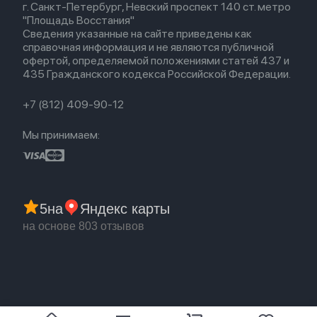
Airpods (1-е)
г. Санкт-Петербург, Невский проспект 140 ст. метро
Новые поступления
Политика конфиденциальности
EarPods
"Площадь Восстания"
Популярное
Оплата и доставка
Сведения указанные на сайте приведены как
Акции
Партнерская программа
справочная информация и не являются публичной
Гарантия
офертой, определяемой положениями статей 437 и
Обмен и возврат
435 Гражданского кодекса Российской Федерации.
Бонусы
Trade-in
+7 (812) 409-90-12
Мы принимаем:
5
на
Яндекс карты
на основе 803 отзывов