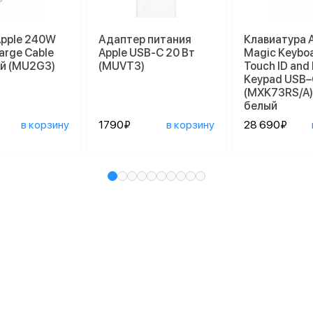
Apple 240W
Адаптер питания
Клавиатура 
arge Cable
Apple USB-C 20 Вт
Magic Keyboa
ый (MU2G3)
(MUVT3)
Touch ID and
Keypad USB–
(MXK73RS/A),
белый
в корзину
1790₽
в корзину
28 690₽
и