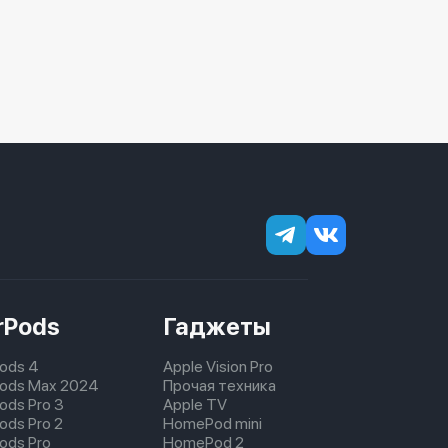
rPods
Гаджеты
Pods 4
Apple Vision Pro
pods Max 2024
Прочая техника
pods Pro 3
Apple TV
ods Pro 2
HomePod mini
pods Pro
HomePod 2