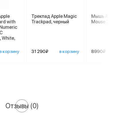
Apple
Трекпад Apple Magic
Мышь Apple Magi
rd with
Trackpad, черный
Mouse 3, черный
 Numeric
C
 White,
в корзину
31 290₽
в корзину
8990₽
в ко
Отзывы
(0)