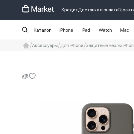
Кредит
Доставка и оплата
Гарант
Каталог
iPhone
iPad
Watch
Mac
Аксессуары
Для iPhone
Защитные чехлы iPhon
iphone
айфон
iPhone 14 pro
Iphon