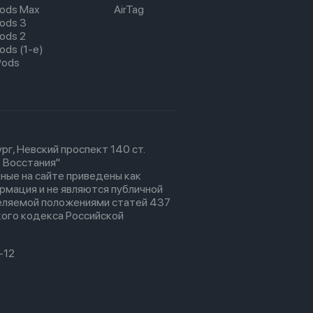
pods Max
AirTag
pods 3
pods 2
ods (1-е)
Pods
рг, Невский проспект 140 ст.
 Восстания"
ные на сайте приведены как
рмация и не являются публичной
еляемой положениями статей 437
ого кодекса Российской
-12