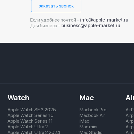
заказать звонок
Если удобнее почтой –
info@apple-market.ru
Для бизнеса –
business@apple-market.ru
Watch
Mac
Ai
Apple Watch SE 3 2025
Macbook Pro
Air
Apple Watch Series 10
Macbook Air
Air
Apple Watch Series 11
iMac
Air
Apple Watch Ultra 2
Mac mini
Airp
Apple Watch Ultra 2 2024
Mac Studio
Air