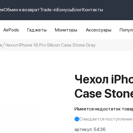
ия
Обмен и возврат
Trade-in
Бонусы
Блог
Контакты
AirPods
Гаджеты
Мониторы
Аксессуары
Попул
e
Чехол iPhone 16 Pro Silicon Case Stone Gray
e 14 pro max
айфон 14
Чехол iPho
Case Ston
Имеется недостаток товар
Ожидается поступление
артикул:
5436