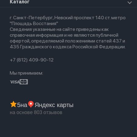
О магазине
Каталог
Для Macbook
HomePod 2
Airpods 3
Кредит
Для Apple Watch
AirTag
Airpods 2
Весь каталог
Политика возврата
Airpods (1-е)
г. Санкт-Петербург, Невский проспект 140 ст. метро
Новые поступления
Политика конфиденциальности
EarPods
"Площадь Восстания"
Популярное
Оплата и доставка
Сведения указанные на сайте приведены как
Акции
Партнерская программа
справочная информация и не являются публичной
Гарантия
офертой, определяемой положениями статей 437 и
Обмен и возврат
435 Гражданского кодекса Российской Федерации.
Бонусы
Trade-in
+7 (812) 409-90-12
Мы принимаем:
5
на
Яндекс карты
на основе 803 отзывов