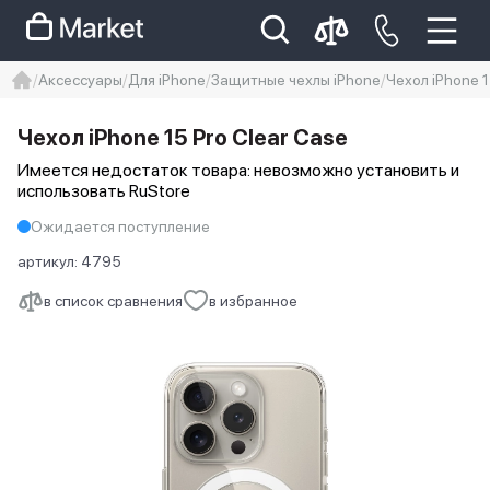
Аксессуары
Для iPhone
Защитные чехлы iPhone
Чехол iPhone 1
iphone
айфон
iPhone 14 pro
Чехол iPhone 15 Pro Clear Case
Iphone 14 pro max
айфон 14
Имеется недостаток товара: невозможно установить и
использовать RuStore
Ожидается поступление
артикул:
4795
в список сравнения
в избранное