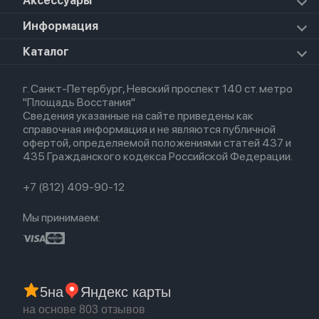
Аксессуары
Airpods Pro 3
Mac Studio
Apple Watch Ultra
iPad Mini 7 (2024)
Прочая техника
Airpods Pro 2
Apple Watch Series 9
iPad Pro 11 M5 (2025)
Для iPhone
Информация
Apple TV
Airpods Pro
Apple Watch Series 8
Для iPad
HomePod mini
Airpods Max
Apple Watch SE 2022
О магазине
Каталог
Для Macbook
HomePod 2
Airpods 3
Кредит
Для Apple Watch
AirTag
Airpods 2
Весь каталог
Политика возврата
Airpods (1-е)
г. Санкт-Петербург, Невский проспект 140 ст. метро
Новые поступления
Политика конфиденциальности
EarPods
"Площадь Восстания"
Популярное
Оплата и доставка
Сведения указанные на сайте приведены как
Акции
Партнерская программа
справочная информация и не являются публичной
Гарантия
офертой, определяемой положениями статей 437 и
Обмен и возврат
435 Гражданского кодекса Российской Федерации.
Бонусы
Trade-in
+7 (812) 409-90-12
Мы принимаем:
5
на
Яндекс карты
на основе 803 отзывов