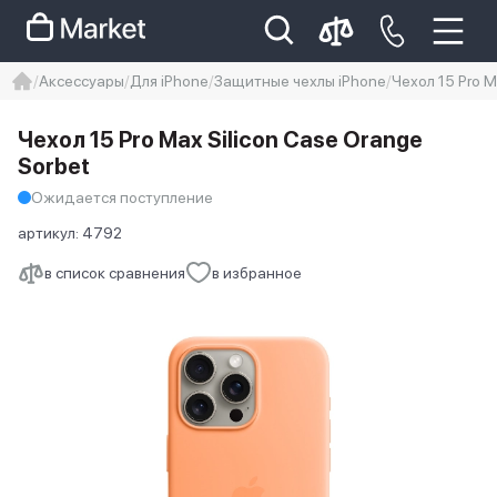
Аксессуары
Для iPhone
Защитные чехлы iPhone
Чехол 15 Pro M
iphone
айфон
iPhone 14 pro
Чехол 15 Pro Max Silicon Case Orange
Iphone 14 pro max
айфон 14
Sorbet
Ожидается поступление
артикул:
4792
в список сравнения
в избранное