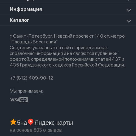
iPad Mini 7 (2024)
Прочая техника
Airpods Pro 2
Apple Watch Series 9
iPad Pro 11 M5 (2025)
Для iPhone
Информация
Apple TV
Airpods Pro
Apple Watch Series 8
Для iPad
HomePod mini
Airpods Max
Apple Watch SE 2022
О магазине
Каталог
Для Macbook
HomePod 2
Airpods 3
Кредит
Для Apple Watch
AirTag
Airpods 2
Весь каталог
Политика возврата
Airpods (1-е)
г. Санкт-Петербург, Невский проспект 140 ст. метро
Новые поступления
Политика конфиденциальности
EarPods
"Площадь Восстания"
Популярное
Оплата и доставка
Сведения указанные на сайте приведены как
Акции
Партнерская программа
справочная информация и не являются публичной
Гарантия
офертой, определяемой положениями статей 437 и
Обмен и возврат
435 Гражданского кодекса Российской Федерации.
Бонусы
Trade-in
+7 (812) 409-90-12
Мы принимаем:
5
на
Яндекс карты
на основе 803 отзывов