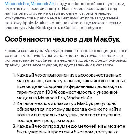
Macbook Pro
,
Macbook Air
, ввиду особенностей эксплуатации,
нуждается в особой защите. Наш выбор аксессуаров для
лэптопов построен на отзывах клиентов, опыте наших
консультантов и рекомендациях лучших производителей,
поэтому Apple-Market – отличное место, где можно чехлы и
клавиатуры MacBook купить в Санкт-Петербурге.
Особенности чехлов для Макбук
Чехлы и клавиатуры МакБук должны не только защищать, но и
сохранять полную функциональность ноутбука, сделать его
использование удобней, а внешний вид ярче. Среди основных
преимуществ аксессуаров, представленных в каталоге:
Каждый чехол выполнен из высококачественных
материалов, как натуральных, так и искусственных.
Все модели созданы по фирменным лекалам, что
гарантирует 100% совместимость с указанной
моделью
Macbook Pro
,
Macbook Air
.
Каталог чехлов и клавиатур Макбук регулярно
обновляется, поэтому вы всегда сможете найти
новые и интересные модели, соответствующие
последним трендам моды.
Каждый чехол продуман до мелочей, и вы можете
быть уверены в простом и быстром доступе ко