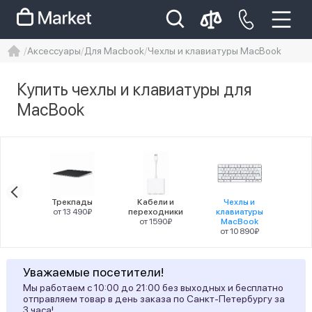
Аксессуары
Для Macbook
Чехлы и клавиатуры MacBook
iphone
айфон
iPhone 14 pro
Купить чехлы и клавиатуры для
Iphone 14 pro max
айфон 14
MacBook
Цена
agic
Трекпады
Кабели и
Чехлы и
e
от 13 490₽
переходники
клавиатуры
0₽
от 1590₽
MacBook
Цвет
от 10 890₽
1
black
Уважаемые посетители!
8
white
Мы работаем с 10:00 до 21:00 без выходных и бесплатно
отправляем товар в день заказа по Санкт-Петербургу за
1
белый
3 часа!