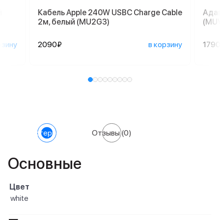
й
Кабель Apple 240W USBC Charge Cable
Адап
2м, белый (MU2G3)
(MU
рзину
2090₽
в корзину
179
Характеристики
Отзывы
(0)
Основные
Цвет
white